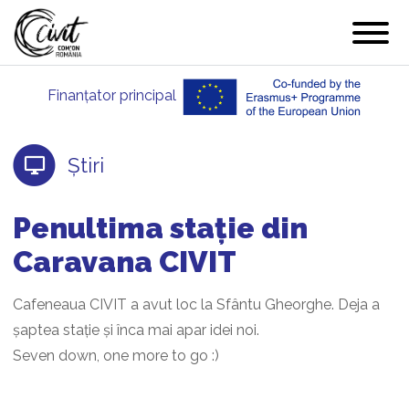
DESPRE
Finanțator principal
PARTENERI
EVENIMENTE
Știri
ȘTIRI
RAPOARTE
Penultima stație din
CONTACT
Caravana CIVIT
Cafeneaua CIVIT a avut loc la Sfântu Gheorghe. Deja a
șaptea stație și înca mai apar idei noi.
Seven down, one more to go :)