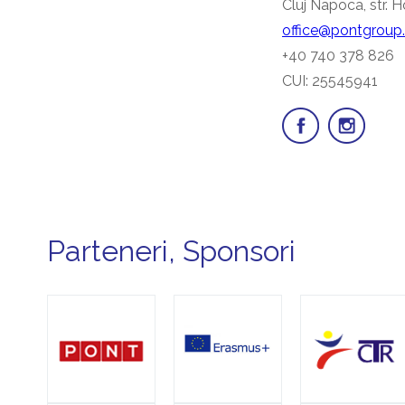
Cluj Napoca, str. Ho
office@pontgroup
+40 740 378 826
CUI: 25545941
Parteneri, Sponsori